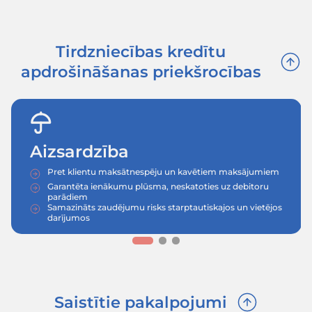
klāstam ar vislabākajiem nosacījumiem. Mēs piedāvāj
kredītu apdrošināšanu jebkuras sarežģītības v
visa apgrozījuma apdrošināšana;
atsevišķo pircēju apdrošināšana (iesk. Singl
Top-up ( virslimits);
avansa maksājumu aizsardzība;
pielāgoti risinājumi finanšu iestādēm u
Saņemt piedāvājumu
Tirdzniecības kredītu
apdrošināšanas priekšroc