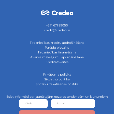
Klientu veiksmes stāst
Biežāk uzdotie jautājum