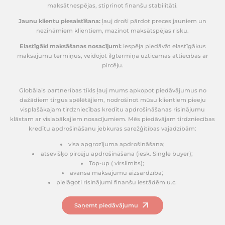
izaugsmi, uzlabojot konkurētspēju tirgū un nodrošin
ilgtermiņā.
Ieguvumi:
Bilances aizsardzība:
samazina zaudējumu risku 
maksātnespējas, stiprinot finanšu stabilit
Jaunu klientu piesaistīšana:
ļauj droši pārdot prec
nezināmiem klientiem, mazinot maksātspējas
Elastīgāki maksāšanas nosacījumi:
iespēja piedāvā
maksājumu termiņus, veidojot ilgtermiņa uzticamās 
pircēju.
Globālais partnerības tīkls ļauj mums apkopot pi
dažādiem tirgus spēlētājiem, nodrošinot mūsu kli
visplašākajam tirdzniecības kredītu apdrošināšana