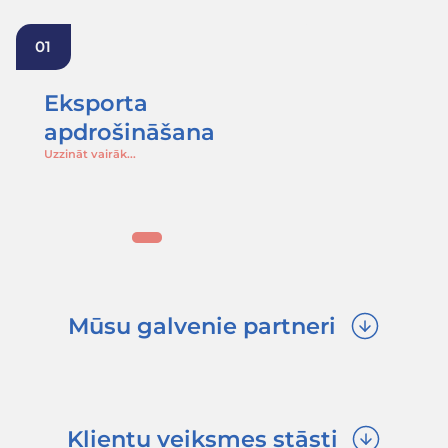
Aizsardzība
Pret klientu maksātnespēju un kavētiem m
Garantēta ienākumu plūsma, neskatoties uz 
parādiem
Samazināts zaudējumu risks starptautiskajos
darījumos
Saistītie pakalpojumi