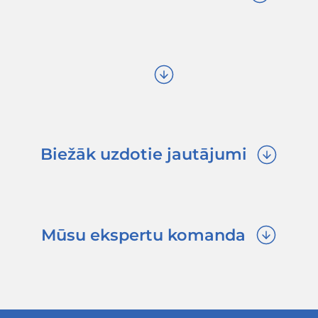
01
Eksporta
apdrošināšana
Uzzināt vairāk...
Mūsu galvenie partner