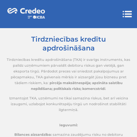
Tirdzniecības kredīt
apdrošināšana
Tirdzniecības kredītu apdrošināšana (TKA) ir svarīgs 
palīdz uzņēmumiem pārvaldīt debitoru riskus gan 
eksporta tirgū. Pārdodot preces vai sniedzot pak
pēcapmaksu, TKA galvenais mērķis ir aizsargāt jūsu
tādiem riskiem, ka:
pircēja maksātnespēja; apzinā
nepildīšana; politiskais risks; komercstrī
Izmantojot TKA, uzņēmumi ne tikai samazina riskus, b