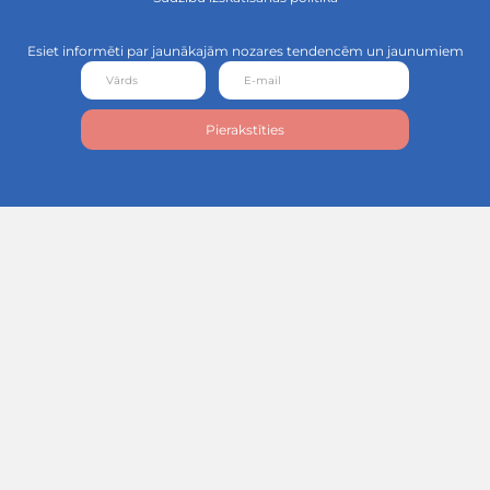
01
Tirdzniecības
kredītu
apdrošināšana
Uzzināt vairāk...