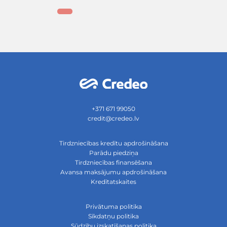
Nav jākaunas būt piesardzī
Pat sadarbojoties ar visuzticamākajiem partner
pārvaldība ir būtiska. Tirdzniecības kredītu apdr
greznība – tas ir nepieciešamais pamats, lai s
uzņēmējdarbības stabilitāti un turpinātu ilgtspēj
Vai jums ir kādi jautājumi vai vēlaties pārrunāt s
kredītriskus?
Sazinieties ar Credeo komandu – mēs palīdzēsim
vispiemērotākos risinājumus tirgū.
https://credeo.lv/contacts
Mūsu pakalpojumi