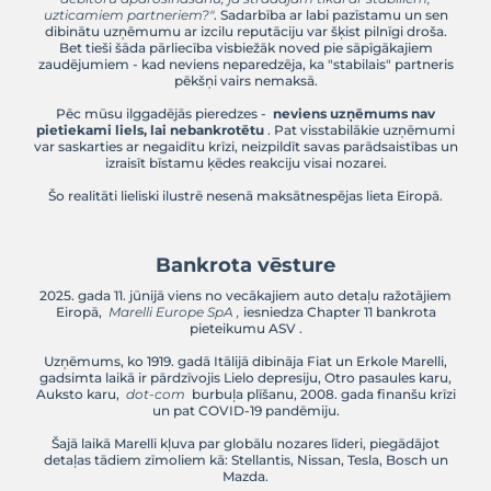
No līdera nozarē līdz bank
kas notika ar Marell
Bieži dzirdam skeptiskos komentārus:
"Kāpēc 
debitoru apdrošināšanu, ja strādājam tikai ar 
uzticamiem partneriem?"
. Sadarbība ar labi paz
dibinātu uzņēmumu ar izcilu reputāciju var šķist p
Bet tieši šāda pārliecība visbiežāk noved pie sā
zaudējumiem - kad neviens neparedzēja, ka "stabila
pēkšņi vairs nemaksā.
Pēc mūsu ilggadējās pieredzes -
neviens uzņ
pietiekami liels, lai nebankrotētu
. Pat visstabil
var saskarties ar negaidītu krīzi, neizpildīt savas pa
izraisīt bīstamu ķēdes reakciju visai nozar
Šo realitāti lieliski ilustrē nesenā maksātnespējas 