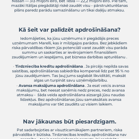
Marelli šķita nesalaužams: 50 000 darbinieku, miljar
gada apgrozījums, ienesīga uzņēmējdarbība un
pozīcija elektro-transportlīdzekļu detaļu tirgū. 
prognozēja strauju izaugsmi, pateicoties labvē
direktīvām un pieaugošajam pieprasījumam pē
transportlīdzekļiem.
Tomēr realitāte bija citāda: uzņēmuma parādi sa
miljardus eiro, kad aktīvi tika novērtēti aptuveni 5
vērtībā (detalizētāks izvērtēšanas process vēl 
Galvenie sabrukšanas cēloņi:
pieaugošie muitas tarifi,
piegādes ķēdes traucējumi ģeopolitisko konf
milzīgas investīcijas elektrifikācijā,
spiediens uz peļņas normām no Āzijas konk
Bankrots skāra vairāk nekā 100 000 kreditoru, sā
piegādātājiem līdz lieliem starptautiskiem u
Piemēram, Stellantis nesamaksātais parāds ir 453,9