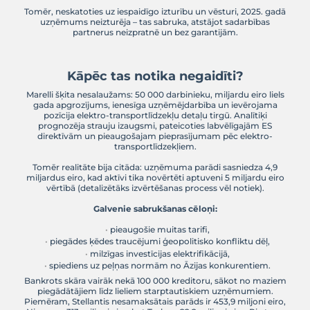
Bankrota vēsture
2025. gada 11. jūnijā viens no vecākajiem auto deta
Eiropā,
Marelli Europe SpA ,
iesniedza Chapter 
pieteikumu ASV .
Uzņēmums, ko 1919. gadā Itālijā dibināja Fiat un Er
gadsimta laikā ir pārdzīvojis Lielo depresiju, Otro 
Auksto karu,
dot-com
burbuļa plīšanu, 2008. gada
un pat COVID-19 pandēmiju.
Šajā laikā Marelli kļuva par globālu nozares līderi
detaļas tādiem zīmoliem kā: Stellantis, Nissan, Te
Mazda.
Tomēr, neskatoties uz iespaidīgo izturību un vēstu
uzņēmums neizturēja – tas sabruka, atstājot s
partnerus neizpratnē un bez garantijā
Kāpēc tas notika negaidīt